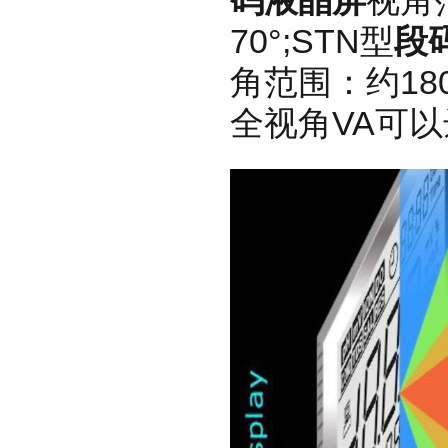
70°;STN型
段
角范围：约180
全视角VA可以