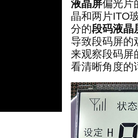
液晶屏
偏光片
晶和两片IT
分的
段码液晶
导致段码屏的
来观察段码屏
看清晰角度的