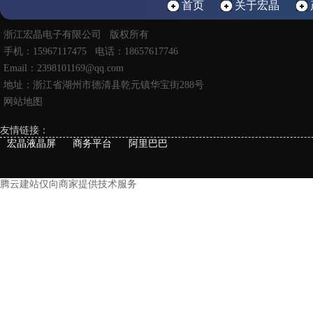
首页
关于宏晶
浙江宏晶电子有限公司 版权所有
手机：15967117475 电话：18657617746
Email：2398101169@qq.com
地址：浙江省湖州市德清县乾元镇华宝街288号
网站地图
友情链接：
宏晶液晶屏
商务平台
阿里巴巴
腾云建站仅向商家提供技术服务